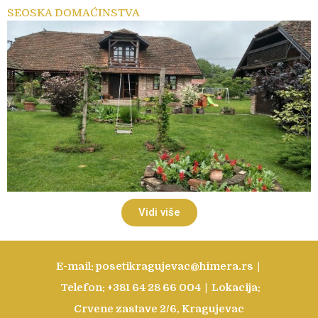
SEOSKA DOMAĆINSTVA
Vidi više
E-mail:
posetikragujevac@himera.rs
|
Telefon:
+381 64 28 66 004
|
Lokacija:
Crvene zastave 2/6, Kragujevac