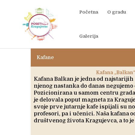
Skip
to
Početna
O gradu
content
Galerija
Kafane
Kafana „Balkan
Kafana Balkan je jedna od najstarijih
njenog nastanka do danas negujemo
Pozicionirana u samom centru grada
je delovala poput magneta za Kraguje
svoje prve jutarnje kafe ispijali su 
profesori, pa i učenici. Naša kafana o
društvenog života Kragujevca, a to je 