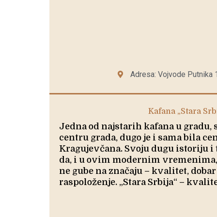
Adresa: Vojvode Putnika 
Kafana „Stara Srb
Jedna od najstarih kafana u gradu
centru grada, dugo je i sama bila c
Kragujevčana. Svoju dugu istoriju i 
da, i u ovim modernim vremenima, 
ne gube na značaju – kvalitet, dobar
raspoloženje. „Stara Srbija“ – kvalit