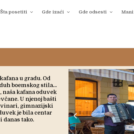
Šta posetiti
Gde izaći
Gde odsesti
Manif
“
 kafana u gradu. Od
 duh boemskog stila…
, naša kafana oduvek
včane. U njenoj bašti
novinari, gimnazijski
duvek je bila centar
i danas tako.