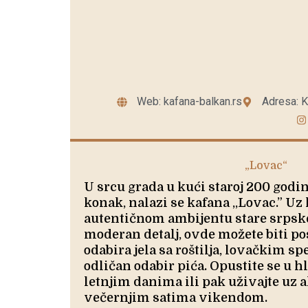
Web: kafana-balkan.rs
Adresa: K
„Lovac“
U srcu grada u kući staroj 200 godi
konak, nalazi se kafana ,,Lovac.” Uz 
autentičnom ambijentu stare srpske
moderan detalj, ovde možete biti p
odabira jela sa roštilja, lovačkim sp
odličan odabir pića. Opustite se u h
letnjim danima ili pak uživajte uz 
večernjim satima vikendom.