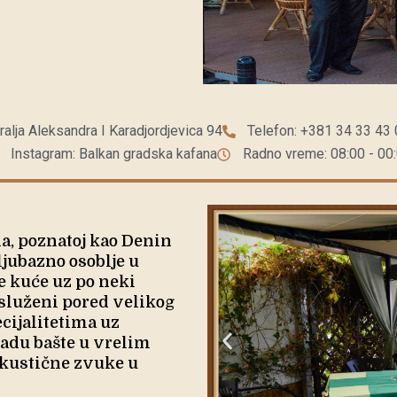
ralja Aleksandra I Karadjordjevica 94
Telefon: +381 34 33 43
Instagram: Balkan gradska kafana
Radno vreme: 08:00 - 00
na, poznatoj kao Denin
ljubazno osoblje u
 kuće uz po neki
osluženi pored velikog
ecijalitetima uz
ladu bašte u vrelim
akustične zvuke u