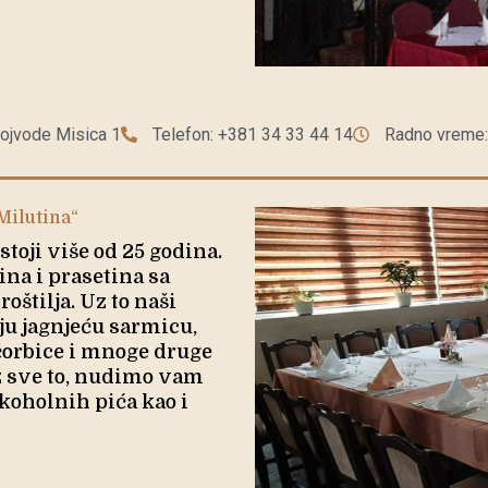
ojvode Misica 1
Telefon: +381 34 33 44 14
Radno vreme:
Milutina“
toji više od 25 godina.
ina i prasetina sa
roštilja. Uz to naši
u jagnjeću sarmicu,
 čorbice i mnoge druge
Uz sve to, nudimo vam
koholnih pića kao i