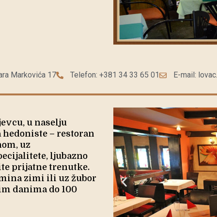
ara Markovića 17
Telefon: +381 34 33 65 01
E-mail: lova
evcu, u naselju
a hedoniste – restoran
inom, uz
cijalitete, ljubazno
e prijatne trenutke.
amina zimi ili uz žubor
njim danima do 100