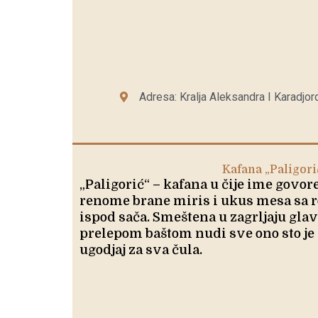
Adresa: Kralja Aleksandra I Karadjor
Kafana „Paligori
„Paligorić“ – kafana u čije ime govore
renome brane miris i ukus mesa sa rošt
ispod sača. Smeštena u zagrljaju glav
prelepom baštom nudi sve ono sto je 
ugodjaj za sva čula.