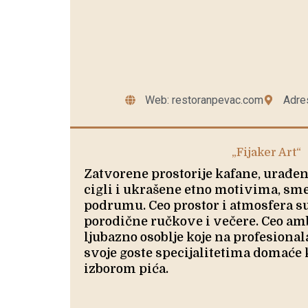
Web: restoranpevac.com
Adres
„Fijaker Art“
Zatvorene prostorije kafane, urađen
cigli i ukrašene etno motivima, sm
podrumu. Ceo prostor i atmosfera su
porodične ručkove i večere. Ceo am
ljubazno osoblje koje na profesiona
svoje goste specijalitetima domaće 
izborom pića.