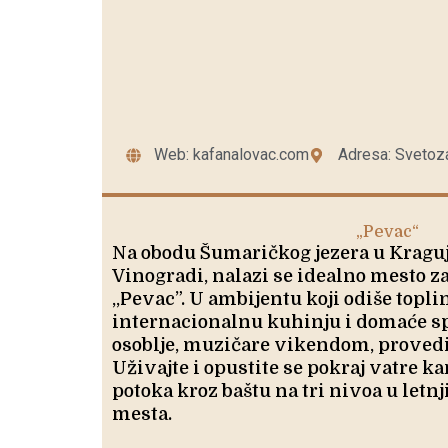
Web: kafanalovac.com
Adresa: Svetoz
„Pevac“
Na obodu Šumaričkog jezera u Kraguj
Vinogradi, nalazi se idealno mesto z
,,Pevac”. U ambijentu koji odiše topl
internacionalnu kuhinju i domaće spe
osoblje, muzičare vikendom, provedit
Uživajte i opustite se pokraj vatre k
potoka kroz baštu na tri nivoa u let
mesta.