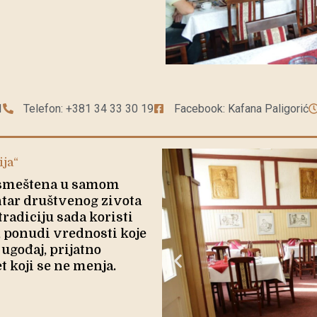
1
Telefon: +381 34 33 30 19
Facebook: Kafana Paligorić
ija“
, smeštena u samom
entar društvenog zivota
tradiciju sada koristi
ponudi vrednosti koje
 ugođaj, prijatno
et koji se ne menja.