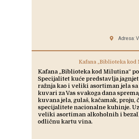
Adresa: V
Kafana „Biblioteka kod 
Kafana „Biblioteka kod Milutina“ pos
Specijalitet kuće predstavlja jagnjet
ražnja kao i veliki asortiman jela sa 
kuvari za Vas svakoga dana spremaj
kuvana jela, gulaš, kačamak, proju,
specijalitete nacionalne kuhinje. 
veliki asortiman alkoholnih i bezal
odličnu kartu vina.