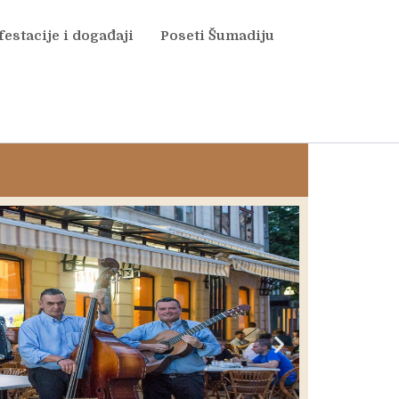
estacije i događaji
Poseti Šumadiju