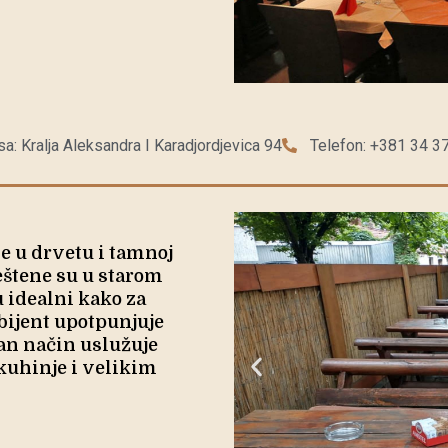
a: Kralja Aleksandra I Karadjordjevica 94
Telefon: +381 34 3
e u drvetu i tamnoj
eštene su u starom
 idealni kako za
bijent upotpunjuje
lan način uslužuje
kuhinje i velikim