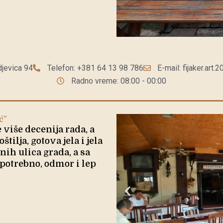
djevica 94
Telefon: +381 64 13 98 786
E-mail: fijaker.ar
Radno vreme: 08:00 - 00:00
ć“
 više decenija rada, a
ilja, gotova jela i jela
nih ulica grada, a sa
potrebno, odmor i lep