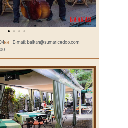
 04
E-mail: balkan@sumaricedoo.com
:00