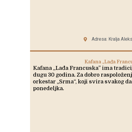
Adresa: Kralja Alek
Kafana „Lađa Franc
Kafana ,,Lađa Francuska” ima tradici
dugu 30 godina. Za dobro raspoloženje
orkestar „Srma“, koji svira svakog da
ponedeljka.