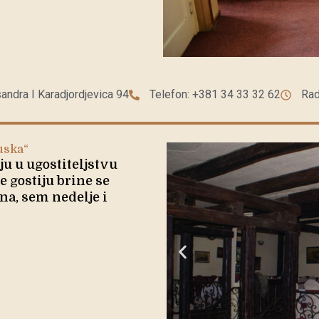
sandra I Karadjordjevica 94
Telefon: +381 34 33 32 62
Rad
uska“
ju u ugostiteljstvu
 gostiju brine se
na, sem nedelje i