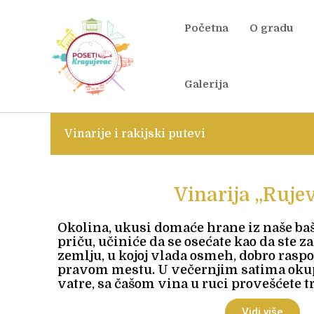
Skip
to
Početna
O gradu
content
Galerija
Vinarije i rakijski putevi
Vinarija „Rujev
Okolina, ukusi domaće hrane iz naše baš
priču, učiniće da se osećate kao da ste 
zemlju, u kojoj vlada osmeh, dobro raspol
pravom mestu. U večernjim satima okup
vatre, sa čašom vina u ruci provešćete 
Vidi više