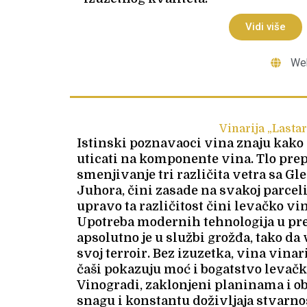
Vidi više
Web
Vinarija „Lastar
Istinski poznavaoci vina znaju kako
uticati na komponente vina. Tlo prep
smenjivanje tri različita vetra sa Gl
Juhora, čini zasade na svakoj parcel
upravo ta različitost čini levačko vi
Upotreba modernih tehnologija u prer
apsolutno je u službi grožđa, tako da
svoj terroir. Bez izuzetka, vina vinar
čaši pokazuju moć i bogatstvo levačk
Vinogradi, zaklonjeni planinama i o
snagu i konstantu doživljaja stvarno