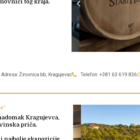
anovnici tog kraja.
Adresa: Žirovnica bb, Kragujevac
Telefon: +381 63 619 836
ne“
 nadomak Kragujevca,
vinska priča.
i najbolje ekspozicije