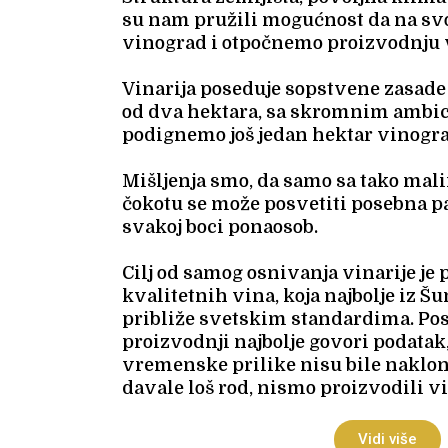
su nam pružili mogućnost da na s
vinograd i otpočnemo proizvodnju 
Vinarija poseduje sopstvene zasad
od dva hektara, sa skromnim ambic
podignemo još jedan hektar vinogra
Mišljenja smo, da samo sa tako ma
čokotu se može posvetiti posebna p
svakoj boci ponaosob.
Cilj od samog osnivanja vinarije je
kvalitetnih vina, koja najbolje iz 
približe svetskim standardima. Po
proizvodnji najbolje govori podata
vremenske prilike nisu bile naklon
davale loš rod, nismo proizvodili vin
Vidi više