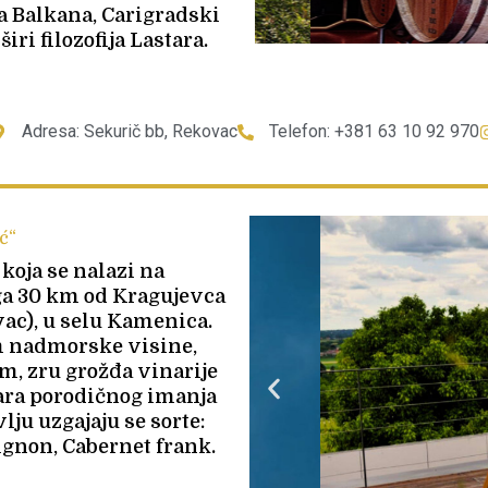
ca Balkana, Carigradski
ri filozofija Lastara.
Adresa: Sekurič bb, Rekovac
Telefon: +381 63 10 92 970
ć“
 koja se nalazi na
a 30 km od Kragujevca
ac), u selu Kamenica.
 nadmorske visine,
m, zru grožđa vinarije
ara porodičnog imanja
ju uzgajaju se sorte:
gnon, Cabernet frank.