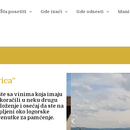
Šta posetiti
Gde izaći
Gde odsesti
Manif
ica“
te sa vinima koja imaju
zakoračili u neku drugu
oženje i osećaj da ste na
ljeni oko logorske
trenutke za pamćenje.