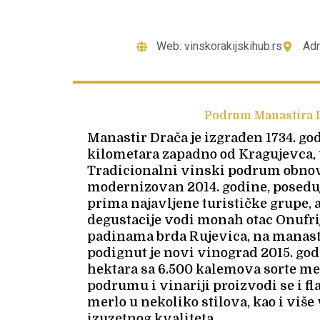
Web: vinskorakijskihub.rs
Adr
Podrum Manastira 
Manastir Drača je izgrađen 1734. god
kilometara zapadno od Kragujevca, u
Tradicionalni vinski podrum obnovl
modernizovan 2014. godine, poseduj
prima najavljene turističke grupe, 
degustacije vodi monah otac Onufri
padinama brda Rujevica, na manas
podignut je novi vinograd 2015. god
hektara sa 6.500 kalemova sorte m
podrumu i vinariji proizvodi se i fl
merlo u nekoliko stilova, kao i više
izuzetnog kvaliteta.