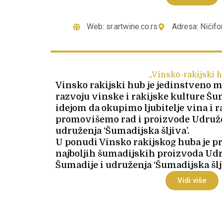
Web: sr.artwine.co.rs
Adresa: Nićif
„Vinsko-rakijski 
Vinsko rakijski hub je jedinstveno m
razvoju vinske i rakijske kulture Šum
idejom da okupimo ljubitelje vina i r
promovišemo rad i proizvode Udruže
udruženja ‘Šumadijska šljiva’.
U ponudi Vinsko rakijskog huba je pr
najboljih šumadijskih proizvoda Ud
Šumadije i udruženja ‘Šumadijska šlji
Vidi više