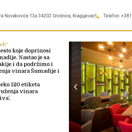
ora Novakovića 13a 34202 Grošnica, Kragujevac
Telefon: +38
hub“
esto koje doprinosi
adije. Nastao je sa
akije i da podržimo i
nja vinara Šumadije i
eko 120 etiketa
ruženja vinara
va’.