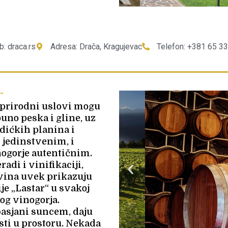
: draca.rs
Adresa: Drača, Kragujevac
Telefon: +381 65 3
“
 prirodni uslovi mogu
uno peska i gline, uz
edićkih planina i
i jedinstvenim, i
nogorje autentičnim.
adi i vinifikaciji,
 vina uvek prikazuju
ije „Lastar“ u svakoj
og vinogorja.
basjani suncem, daju
sti u prostoru. Nekada