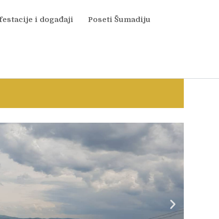
estacije i događaji
Poseti Šumadiju