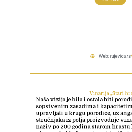
Web: rujevica.rs
Vinarija „Stari hr
Naša vizija je bila i ostala biti poro
sopstvenim zasadima i kapacitetim
upravljati u krugu porodice, uz an
stručnjaka iz polja proizvodnje vina
naziv po 200 godina starom hrastu 