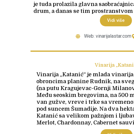
je tuda prolazila glavna saobraćajni
drum, a danas se tim prostranstvom ši
Vidi više
Web: vinarijalastar.com
Vinarija „Katani
Vinarija „Katanić“ je mlada vinarija
obroncima planine Rudnik, na sveg
(na putu Kragujevac-Gornji Milanov
Među seoskim bregovima, na 500 m
van gužve, vreve i trke sa vremeno
pod suncem Šumadije. Na dva hekt
Katanić sa velikom pažnjom i ljubavl
Merlot, Chardonnay, Cabernet sauvi