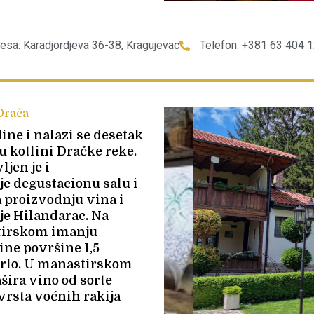
esa: Karadjordjeva 36-38, Kragujevac
Telefon: +381 63 404 
Drača
ine i nalazi se desetak
 kotlini Dračke reke.
jen je i
e degustacionu salu i
a proizvodnju vina i
je Hilandarac. Na
tirskom imanju
ine površine 1,5
erlo. U manastirskom
ašira vino od sorte
 vrsta voćnih rakija