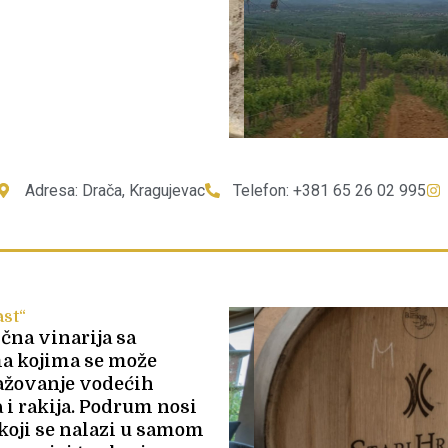
Adresa: Drača, Kragujevac
Telefon: +381 65 26 02 995
ast“
dična vinarija sa
a kojima se može
gažovanje vodećih
 i rakija. Podrum nosi
koji se nalazi u samom