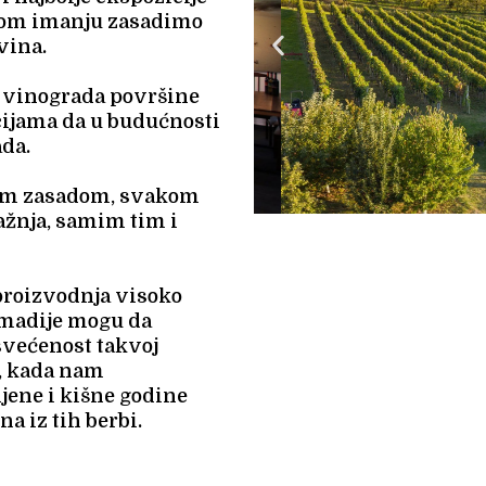
vom imanju zasadimo
vina.
e vinograda površine
ijama da u budućnosti
da.
lim zasadom, svakom
ažnja, samim tim i
 proizvodnja visoko
Šumadije mogu da
svećenost takvoj
k, kada nam
jene i kišne godine
a iz tih berbi.