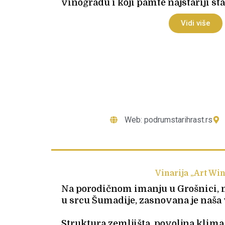
vinogradu i koji pamte najstariji st
Vidi više
Web: podrumstarihrast.rs
Vinarija „Art Wi
Na porodičnom imanju u Grošnici,
u srcu Šumadije, zasnovana je naša 
Struktura zemljišta, povoljna klima 