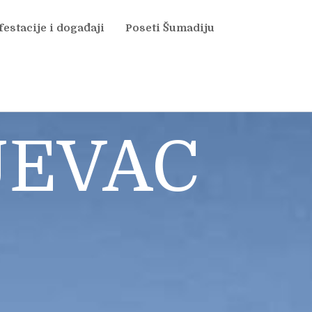
estacije i događaji
Poseti Šumadiju
JEVAC