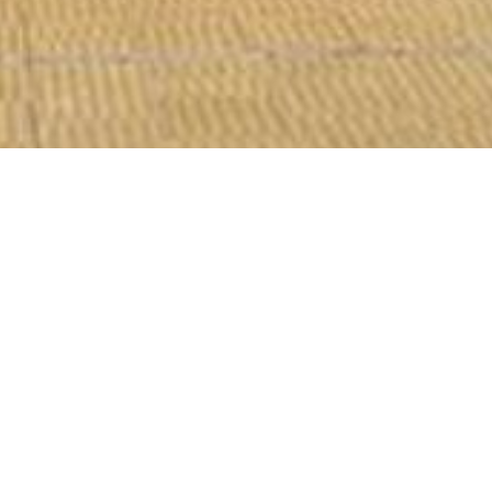
šavanja
Kultur