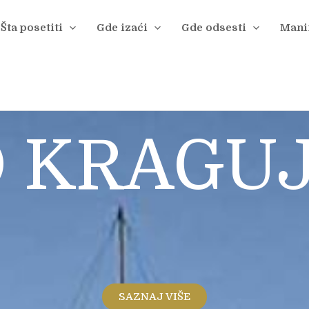
Šta posetiti
Gde izaći
Gde odsesti
Manif
 KRAGU
SAZNAJ VIŠE