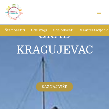
Skip
to
content
Šta posetiti
Gde izaći
GRAD
Gde odsesti
Manifestacije i 
KRAGUJEVAC
SAZNAJ VIŠE