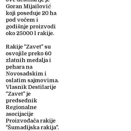
Goran Mijailović
koji poseduje 20 ha
pod vočem i
godišnje proizvodi
oko 25000 l rakije.
Rakije "Zavet" su
osvojile preko 60
zlatnih medalja i
pehara na
Novosadskim i
oslatim sajmovima.
Vlasnik Destilarije
"Zavet" je
predsednik
Regionalne
asocijacije
Proizvođača rakije
"Šumadijska rakija".