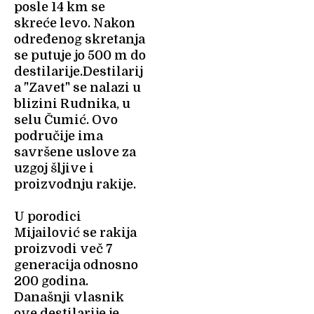
posle 14 km se
skreće levo. Nakon
određenog skretanja
se putuje jo 500 m do
destilarije.Destilarij
a "Zavet" se nalazi u
blizini Rudnika, u
selu Čumić. Ovo
područije ima
savršene uslove za
uzgoj šljive i
proizvodnju rakije.
U porodici
Mijailović se rakija
proizvodi več 7
generacija odnosno
200 godina.
Današnji vlasnik
ove destilarije je