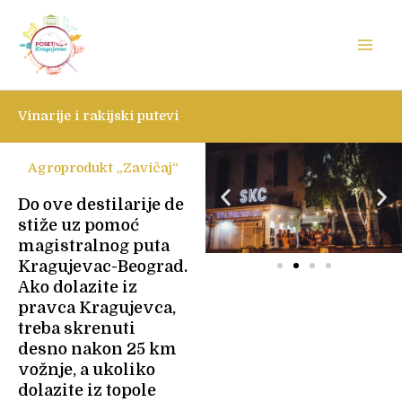
Skip
to
content
Vinarije i rakijski putevi
Agroprodukt „Zavičaj“
Do ove destilarije de
stiže uz pomoć
magistralnog puta
Kragujevac-Beograd.
Ako dolazite iz
pravca Kragujevca,
treba skrenuti
desno nakon 25 km
vožnje, a ukoliko
dolazite iz topole