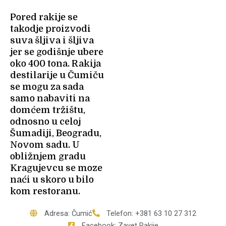
Pored rakije se
takodje proizvodi
suva šljiva i šljiva
jer se godišnje ubere
oko 400 tona. Rakija
destilarije u Čumiču
se mogu za sada
samo nabaviti na
domćem tržištu,
odnosno u celoj
Šumadiji, Beogradu,
Novom sadu. U
obližnjem gradu
Kragujevcu se moze
naći u skoro u bilo
kom restoranu.
Adresa: Čumić
Telefon: +381 63 10 27 312
Facebook: Zavet Rakije